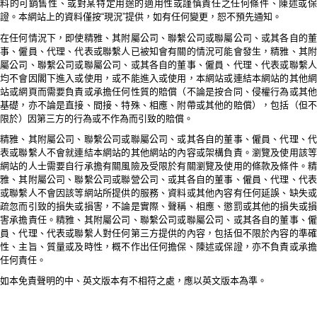
料的可銷售性、或對某特定用途的適用性或謹慎責任之任何條件、陳述或保
證。本網站上的資料僅按“現況”提供，如有任何變更，恕不預先通知。
在任何情況下，即使精雅、其附屬公司、聯繫公司或聯屬公司、或其各自的董
事、僱員、代理、代表或聯繫人已被知會有關的情況可能會發生，精雅、其附
屬公司、聯繫公司或聯屬公司、或其各自的董事、僱員、代理、代表或聯繫人
均不會因閣下進入或使用，或不能進入或使用，本網站或連結本網站的其他網
站或網頁而需要負責或承擔任何性質的賠償（不論是按合同、侵權行為或其他
基礎，亦不論是直接、間接、特殊、相應、附帶或其他的賠償），包括（但不
限於）因第三方的行為或不作為而引致的賠償。
精雅、其附屬公司、聯繫公司或聯屬公司、或其各自的董事、僱員、代理、代
表或聯繫人不會就連結本網站的其他網站的內容或架構負責。瀏覽及使用該等
網站的人士需要自行承擔有關風險及受限於有關瀏覽及使用的條款及條件。精
雅、其附屬公司、聯繫公司或聯營公司、或其各自的董事、僱員、代理、代表
或聯繫人不會因該等網站所提供的服務、資料或其他內容有任何延誤、缺失或
疏忽而引致的損失或損害，不論是實際、聲稱、相應、懲罰或其他的損失或損
害承擔責任。精雅、其附屬公司、聯繫公司或聯屬公司、或其各自的董事、僱
員、代理、代表或聯繫人對任何第三方提供的內容，包括但不限於內容的準確
性、主旨、質量或及時性，概不作出任何擔保、陳述或保證，亦不負責或承擔
任何責任。
如本免責聲明的中、英文版本有不相符之處，應以英文版本為準。